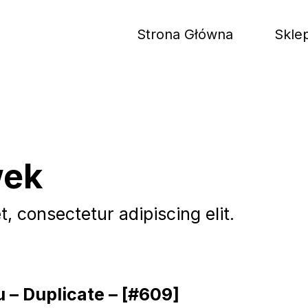
Strona Główna
Skle
wek
, consectetur adipiscing elit.
 – Duplicate – [#609]