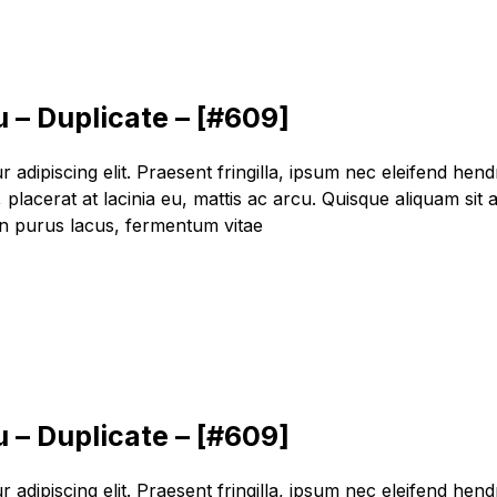
 – Duplicate – [#609]
dipiscing elit. Praesent fringilla, ipsum nec eleifend hendrer
lacerat at lacinia eu, mattis ac arcu. Quisque aliquam sit a
oin purus lacus, fermentum vitae
 – Duplicate – [#609]
dipiscing elit. Praesent fringilla, ipsum nec eleifend hendrer